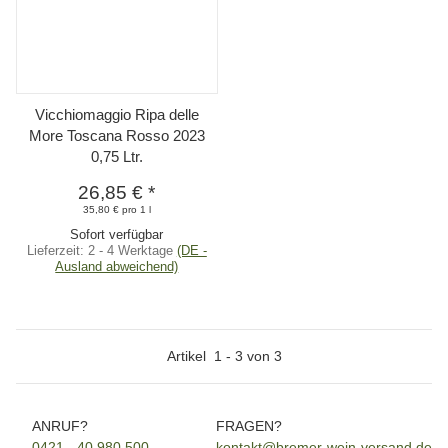
Vicchiomaggio Ripa delle
More Toscana Rosso 2023
0,75 Ltr.
26,85 €
*
35,80 € pro 1 l
Sofort verfügbar
Lieferzeit:
2 - 4 Werktage
(DE -
Ausland abweichend)
Artikel
1
-
3
von
3
ANRUF?
FRAGEN?
0421 - 40 980 500
kontakt@bremer-wein-versand.de