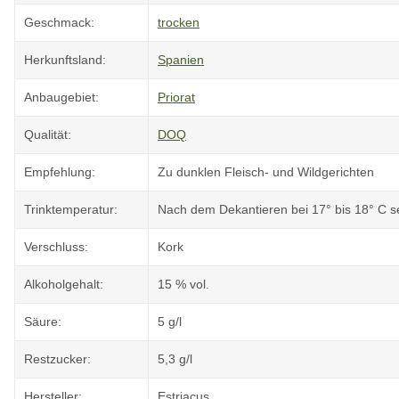
Geschmack:
trocken
Herkunftsland:
Spanien
Anbaugebiet:
Priorat
Qualität:
DOQ
Empfehlung:
Zu dunklen Fleisch- und Wildgerichten
Trinktemperatur:
Nach dem Dekantieren bei 17° bis 18° C s
Verschluss:
Kork
Alkoholgehalt:
15 % vol.
Säure:
5 g/l
Restzucker:
5,3 g/l
Hersteller:
Estriacus