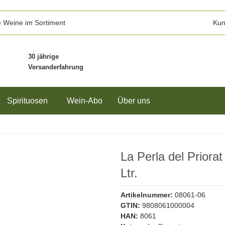
 Weine im Sortiment
Kun
30 jährige
Versanderfahrung
Spirituosen
Wein-Abo
Über uns
La Perla del Priora
Ltr.
Artikelnummer:
08061-06
GTIN:
9808061000004
HAN:
8061