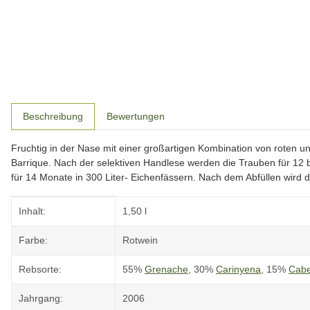
weitere Registerkarten anzeigen
Beschreibung
Bewertungen
Fruchtig in der Nase mit einer großartigen Kombination von roten 
Barrique. Nach der selektiven Handlese werden die Trauben für 12 b
für 14 Monate in 300 Liter- Eichenfässern. Nach dem Abfüllen wird d
Produkteigenschaft
Wert
Inhalt:
1,50 l
Farbe:
Rotwein
Rebsorte:
55%
Grenache
, 30%
Carinyena
, 15%
Cabe
Jahrgang:
2006