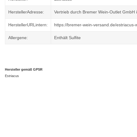
HerstellerAdresse:
Vertrieb durch Bremer Wein-Outlet GmbH i
HerstellerURLintern:
https://bremer-wein-versand.de/estriacus-
Allergene:
Enthält Sulfite
Hersteller gemäß GPSR
Estriacus
Rabatt 15%