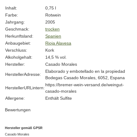
Produkteigenschaft
Wert
Inhalt:
0,75 l
Farbe:
Rotwein
Jahrgang:
2005
Geschmack:
trocken
Herkunftsland:
Spanien
Anbaugebiet:
Rioja Alavesa
Verschluss:
Kork
Alkoholgehalt:
14,5 % vol.
Hersteller:
Casado Morales
Elaborado y embotellado en la propiedad
HerstellerAdresse:
Bodegas Casado Morales, 6052, Espana
https://bremer-wein-versand.de/weingut-
HerstellerURLintern:
casado-morales
Allergene:
Enthält Sulfite
Bewertungen
Hersteller gemäß GPSR
Casado Morales