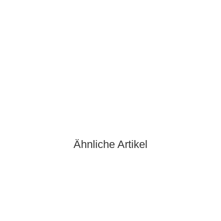
Grappa di Nobile 0,5 Ltr.
32,50 €
*
65,00 € pro 1 l
Knapper Lagerbestand
2 Fl. Auf Lager
Ähnliche Artikel
Auf Lager