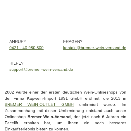
9,07 € pro 1 l
Artikel bereits vorgemerkt für die nächste Bestellung. Probieren Sie
doch einen Artikel aus unserer Alternativ-Empfehlung.
Artikel vergriffen
ANRUF?
FRAGEN?
0421 - 40 980 500
kontakt@bremer-wein-versand.de
HILFE?
support@bremer-wein-versand.de
2002 wurde einer der ersten deutschen Wein-Onlineshops von
der Firma Kapwein-Import 1991 GmbH eröffnet, die 2013 in
BREMER WEIN-OUTLET GMBH
umfirmiert wurde. Im
Zusammenhang mit dieser Umfirmierung entstand auch unser
Onlineshop
Bremer Wein-Versand
, der jetzt nach 6 Jahren ein
Facelift erhalten hat, um Ihnen ein noch besseres
Einkaufserlebnis bieten zu können.