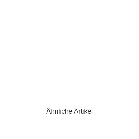
Weingut Jung & Knobloch Traubensaft Regent 0,75 Ltr.
4,90 €
*
6,53 € pro 1 l
Sofort verfügbar
Ähnliche Artikel
Ausverkauft