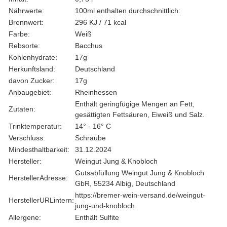
Nährwerte:
100ml enthalten durchschnittlich:
Brennwert:
296 KJ / 71 kcal
Farbe:
Weiß
Rebsorte:
Bacchus
Kohlenhydrate:
17g
Herkunftsland:
Deutschland
davon Zucker:
17g
Anbaugebiet:
Rheinhessen
Enthält geringfügige Mengen an Fett,
Zutaten:
gesättigten Fettsäuren, Eiweiß und Salz.
Trinktemperatur:
14° - 16° C
Verschluss:
Schraube
Mindesthaltbarkeit:
31.12.2024
Hersteller:
Weingut Jung & Knobloch
Gutsabfüllung Weingut Jung & Knobloch
HerstellerAdresse:
GbR, 55234 Albig, Deutschland
https://bremer-wein-versand.de/weingut-
HerstellerURLintern:
jung-und-knobloch
Allergene:
Enthält Sulfite