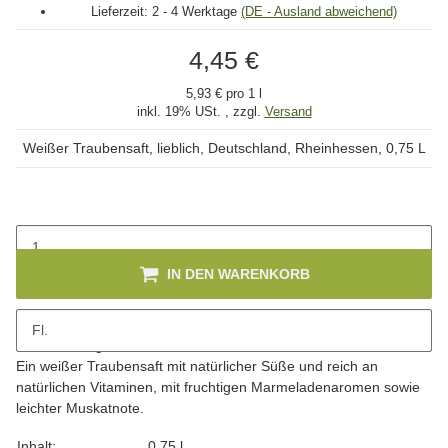
Lieferzeit:
2 - 4 Werktage
(DE - Ausland abweichend)
4,45 €
5,93 € pro 1 l
inkl. 19% USt. , zzgl.
Versand
Weißer Traubensaft, lieblich, Deutschland, Rheinhessen, 0,75 L
IN DEN WARENKORB
Fl.
Beschreibung
Ein weißer Traubensaft mit natürlicher Süße und reich an
natürlichen Vitaminen, mit fruchtigen Marmeladenaromen sowie
leichter Muskatnote.
Produkteigenschaft
Wert
Inhalt:
0,75 l