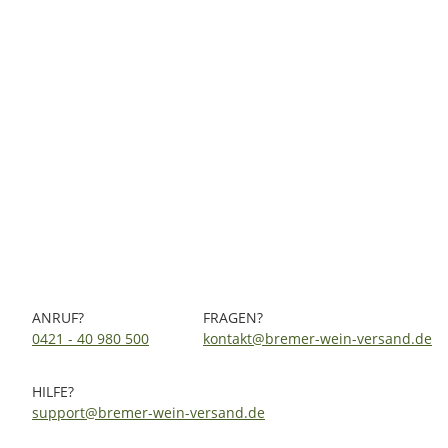
Quinta da Trovisca Tawny Port 0,75 Ltr.
13,90 €
*
18,53 € pro 1 l
Sofort verfügbar
6 Fl. Auf Lager
Lieferzeit:
2 - 4 Werktage
(DE - Ausland abweichend)
ANRUF?
FRAGEN?
0421 - 40 980 500
kontakt@bremer-wein-versand.de
HILFE?
support@bremer-wein-versand.de