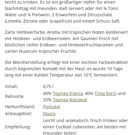
leicht zu trinken. Es ist ein großartiger Hafen für einen
Nachmittag mit Freunden. Kalt serviert oder mit ¾ Tonic
Water und ¼ Portwein, 3 Eiswürfeln und Zitrusschale
(Limette, Zitrone oder Grapefruit) und einem Schuss Saft.
Zarte Himbeerfarbe, Aroma mit tropischen Noten kombiniert
mit Himbeer- und Erdbeernoten. Am Gaumen frisch mit
köstlichen reifen Erdbeer- und Himbeerfruchtaromen und
zarten Nuancen tropischer Früchte.
Die Weinherstellung erfolgt mit einer leichten Farbextraktion
durch begrenzten Kontakt mit der Haut; es wurde 10 Tage
lang mit einer kühlen Temperatur von 10°C fermentiert.
Produkteigenschaft
Wert
Inhalt:
0,75 l
40%
Touriga Franca
, 40%
Tinta Roriz
und
Rebsorte:
20%
Touriga Nacional
Herkunftsland:
Portugal
Anbaugebiet:
Douro
Leicht und aromatisch, frisch trinken oder
Empfehlung:
einen Cocktail zubereiten, am besten mit
Freunden teilen!