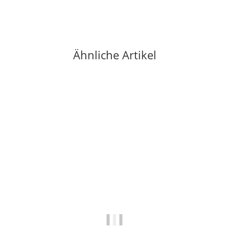
Lieferzeit:
2 - 4 Werktage
(DE - Ausland abweichend)
Ähnliche Artikel
Auf Lager