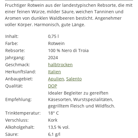
Fruchtiger Rotwein aus der landestypischen Rebsorte, die mit
einer feinen Würze, milder Säure, weichen Tanninen und
Aromen von dunklen Waldbeeren besticht. Angenehmer
voller Körper. Harmonisch, gute Länge.
Produkteigenschaft
Wert
Inhalt:
0,75 l
Farbe:
Rotwein
Rebsorte:
100 % Nero di Troia
Jahrgang:
2024
Geschmack:
halbtrocken
Herkunftsland:
Italien
Anbaugebiet:
Apulien
,
Salento
Qualität:
DOP
Idealer Begleiter zu gereiften
Empfehlung:
Käsesorten, Wurstspezialitäten,
gegrilltem Fleisch und Wildfisch.
Trinktemperatur:
18° C
Verschluss:
Kork
Alkoholgehalt:
13,5 % vol.
Säure:
6,1 g/l