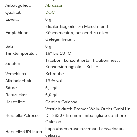
Anbaugebiet:
Abruzzen
Qualität:
DOC
Eiweiß:
0 g
Idealer Begleiter zu Fleisch- und
Empfehlung:
Käsegerichten, passend zu allen
Gelegenheiten.
Salz:
0 g
Trinktemperatur:
16° bis 18° C
Trauben, konzentrierter Traubenmost ;
Zutaten:
Konservierungsstoff: Sulfite
Verschluss:
Schraube
Alkoholgehalt:
13 % vol.
Säure:
5,1 g/l
Restzucker:
6,0 g/l
Hersteller:
Cantina Galasso
Vertrieb durch Bremer Wein-Outlet GmbH in
HerstellerAdresse:
D - 28307 Bremen, Imbottigliato da Ettore
Galasso
https://bremer-wein-versand.de/weingut-
HerstellerURLintern:
galasso