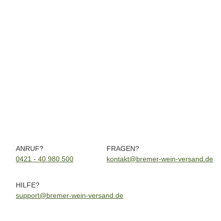
Corte sant'egidio Bardolino DOC 2024 0,75 Ltr.
7,35 €
*
9,80 € pro 1 l
Sofort verfügbar
ANRUF?
FRAGEN?
0421 - 40 980 500
kontakt@bremer-wein-versand.de
HILFE?
support@bremer-wein-versand.de