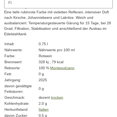
Fl.
Beschreibung
Eine tiefe rubinrote Farbe mit violetten Reflexen, intensiver Duft
nach Kirsche, Johannisbeere und Lakritze. Weich und
ausbalanciert. Temperaturgesteuerte Gärung für 15 Tage, bei 28
Grad, Filtration, Stabilisation und anschließend der Ausbau im
Edelstahltank.
Produkteigenschaft
Wert
Inhalt:
0,75 l
Nährwerte:
Nährwerte pro 100 ml
Farbe:
Rotwein
Brennwert:
328 kj ; 79 kcal
Rebsorte:
100 %
Montepulciano
Fett:
0 g
Jahrgang:
2025
davon gesättigte
0 g
Fettsäuren:
Geschmack:
dezent
trocken
Kohlenhydrate:
2,0 g
Herkunftsland:
Italien
davon Zucker:
0,5 g