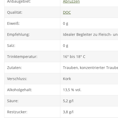
Anbaugebiet:
Abruzzen
Qualität:
DOC
Eiweiß:
0 g
Empfehlung:
Idealer Begleiter zu Fleisch- u
Salz:
0 g
Trinktemperatur:
16° bis 18° C
Zutaten:
Trauben, konzentrierter Traube
Verschluss:
Kork
Alkoholgehalt:
13,5 % vol.
Säure:
5,2 g/l
Restzucker:
3,8 g/l