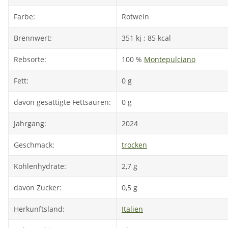
Farbe:
Rotwein
Brennwert:
351 kj ; 85 kcal
Rebsorte:
100 %
Montepulciano
Fett:
0 g
davon gesättigte Fettsäuren:
0 g
Jahrgang:
2024
Geschmack:
trocken
Kohlenhydrate:
2,7 g
davon Zucker:
0,5 g
Herkunftsland:
Italien