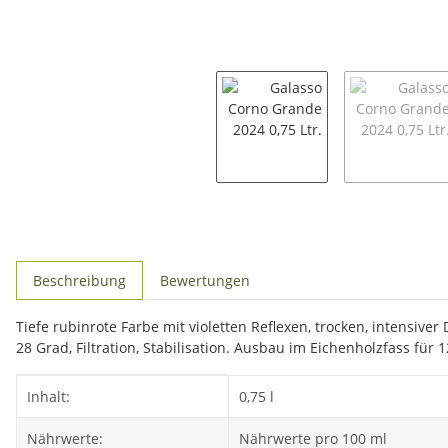
weitere Registerkarten anzeigen
Beschreibung
Bewertungen
Tiefe rubinrote Farbe mit violetten Reflexen, trocken, intensiv
28 Grad, Filtration, Stabilisation. Ausbau im Eichenholzfass für
Produkteigenschaft
Wert
Inhalt:
0,75 l
Nährwerte:
Nährwerte pro 100 ml