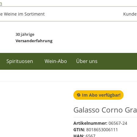
n
e Weine im Sortiment
Kunden
30 jährige
Versanderfahrung
Spirituosen
Wein-Abo
Über uns
🔁 Im Abo verfügbar!
Galasso Corno Gra
Artikelnummer:
06567-24
GTIN:
8018653006111
HAN:
6567