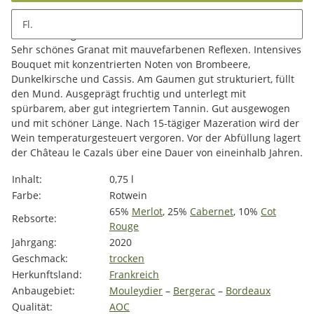
Fl.
Beschreibung
Sehr schönes Granat mit mauvefarbenen Reflexen. Intensives
Bouquet mit konzentrierten Noten von Brombeere,
Dunkelkirsche und Cassis. Am Gaumen gut strukturiert, füllt
den Mund. Ausgeprägt fruchtig und unterlegt mit
spürbarem, aber gut integriertem Tannin. Gut ausgewogen
und mit schöner Länge. Nach 15-tägiger Mazeration wird der
Wein temperaturgesteuert vergoren. Vor der Abfüllung lagert
der Château le Cazals über eine Dauer von eineinhalb Jahren.
Produkteigenschaft
Wert
Inhalt:
0,75 l
Farbe:
Rotwein
65%
Merlot
, 25%
Cabernet
, 10%
Cot
Rebsorte:
Rouge
Jahrgang:
2020
Geschmack:
trocken
Herkunftsland:
Frankreich
Anbaugebiet:
Mouleydier
–
Bergerac
–
Bordeaux
Qualität:
AOC