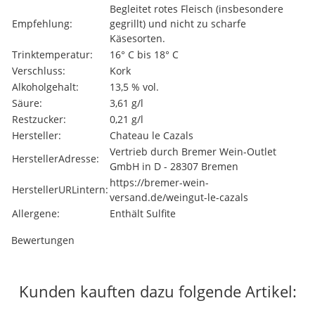
Begleitet rotes Fleisch (insbesondere
Empfehlung:
gegrillt) und nicht zu scharfe
Käsesorten.
Trinktemperatur:
16° C bis 18° C
Verschluss:
Kork
Alkoholgehalt:
13,5 % vol.
Säure:
3,61 g/l
Restzucker:
0,21 g/l
Hersteller:
Chateau le Cazals
Vertrieb durch Bremer Wein-Outlet
HerstellerAdresse:
GmbH in D - 28307 Bremen
https://bremer-wein-
HerstellerURLintern:
versand.de/weingut-le-cazals
Allergene:
Enthält Sulfite
Bewertungen
Kunden kauften dazu folgende Artikel: