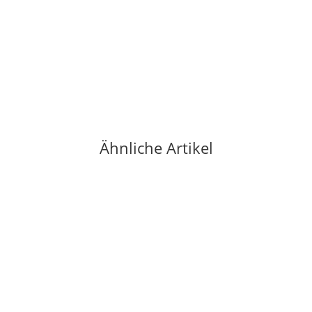
Casalforte Merlot IGP 2023 0,75 Ltr.
8,50 €
*
11,33 € pro 1 l
Sofort verfügbar
Lieferzeit:
2 - 4 Werktage
(DE - Ausland abweichend)
Ähnliche Artikel
Ausverkauft