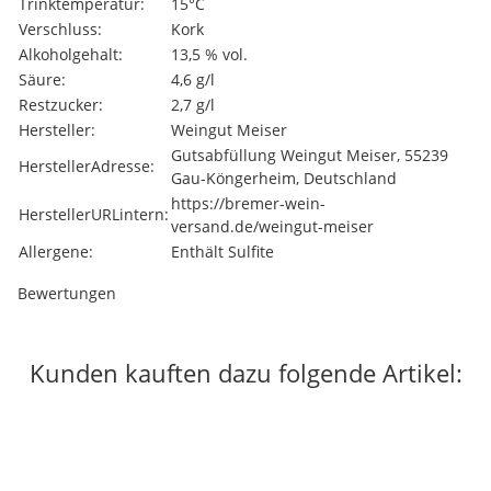
Trinktemperatur:
15°C
Verschluss:
Kork
Alkoholgehalt:
13,5 % vol.
Säure:
4,6 g/l
Restzucker:
2,7 g/l
Hersteller:
Weingut Meiser
Gutsabfüllung Weingut Meiser, 55239
HerstellerAdresse:
Gau-Köngerheim, Deutschland
https://bremer-wein-
HerstellerURLintern:
versand.de/weingut-meiser
Allergene:
Enthält Sulfite
Bewertungen
Kunden kauften dazu folgende Artikel:
Auf Lager