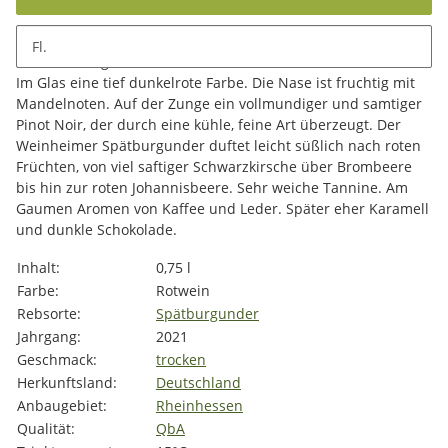
Fl.
Beschreibung
Im Glas eine tief dunkelrote Farbe. Die Nase ist fruchtig mit
Mandelnoten. Auf der Zunge ein vollmundiger und samtiger
Pinot Noir, der durch eine kühle, feine Art überzeugt. Der
Weinheimer Spätburgunder duftet leicht süßlich nach roten
Früchten, von viel saftiger Schwarzkirsche über Brombeere
bis hin zur roten Johannisbeere. Sehr weiche Tannine. Am
Gaumen Aromen von Kaffee und Leder. Später eher Karamell
und dunkle Schokolade.
Produkteigenschaft
Wert
Inhalt:
0,75 l
Farbe:
Rotwein
Rebsorte:
Spätburgunder
Jahrgang:
2021
Geschmack:
trocken
Herkunftsland:
Deutschland
Anbaugebiet:
Rheinhessen
Qualität:
QbA