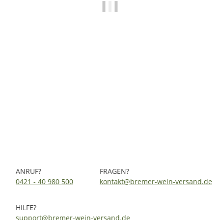
Behringer Bitzinger Sonnhole Spätburgunder QbA trocken
2022 0,75 Ltr.
8,20 €
*
10,93 € pro 1 l
Sofort verfügbar
Lieferzeit:
2 - 4 Werktage
(DE - Ausland abweichend)
ANRUF?
FRAGEN?
0421 - 40 980 500
kontakt@bremer-wein-versand.de
HILFE?
support@bremer-wein-versand.de