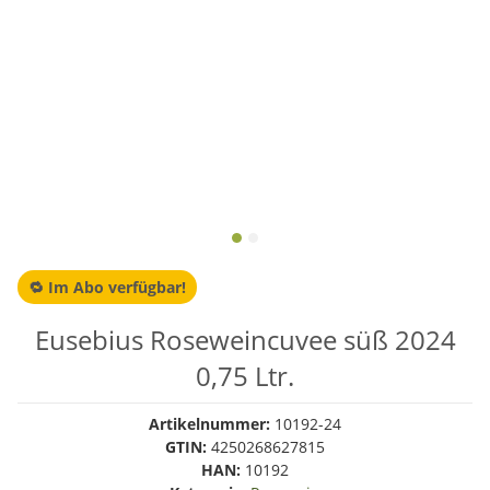
🔁 Im Abo verfügbar!
Eusebius Roseweincuvee süß 2024
0,75 Ltr.
Artikelnummer:
10192-24
GTIN:
4250268627815
HAN:
10192