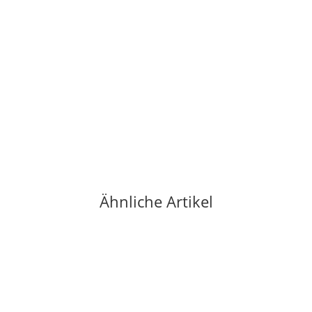
Domaine des Trottieres Cabernet d'Anjou 9 1/2 2024 0,75
Ltr.
8,90 €
*
11,87 € pro 1 l
Sofort verfügbar
Ähnliche Artikel
Auf Lager