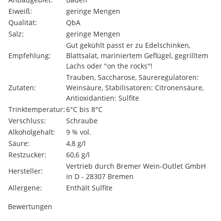
Eiweiß:
geringe Mengen
Qualität:
QbA
Salz:
geringe Mengen
Gut gekühlt passt er zu Edelschinken,
Empfehlung:
Blattsalat, mariniertem Geflügel, gegrilltem
Lachs oder "on the rocks"!
Trauben, Saccharose, Säureregulatoren:
Zutaten:
Weinsäure, Stabilisatoren: Citronensäure,
Antioxidantien: Sulfite
Trinktemperatur:
6°C bis 8°C
Verschluss:
Schraube
Alkoholgehalt:
9 % vol.
Säure:
4,8 g/l
Restzucker:
60,6 g/l
Vertrieb durch Bremer Wein-Outlet GmbH
Hersteller:
in D - 28307 Bremen
Allergene:
Enthält Sulfite
Bewertungen