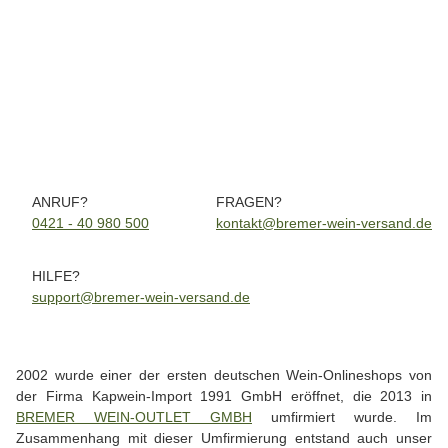
Château Husson Châteauneuf-du-Pape Rouge AOC 2022 0,75
C
Ltr.
37,50 €
*
50,00 € pro 1 l
Knapper Lagerbestand
3 Fl. Auf Lager
Lieferzeit:
2 - 4 Werktage
(DE - Ausland abweichend)
ANRUF?
FRAGEN?
0421 - 40 980 500
kontakt@bremer-wein-versand.de
HILFE?
support@bremer-wein-versand.de
2002 wurde einer der ersten deutschen Wein-Onlineshops von
der Firma Kapwein-Import 1991 GmbH eröffnet, die 2013 in
BREMER WEIN-OUTLET GMBH
umfirmiert wurde. Im
Zusammenhang mit dieser Umfirmierung entstand auch unser