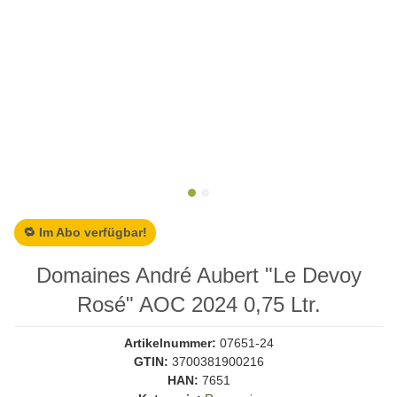
🔁 Im Abo verfügbar!
Domaines André Aubert "Le Devoy
Rosé" AOC 2024 0,75 Ltr.
Artikelnummer:
07651-24
GTIN:
3700381900216
HAN:
7651