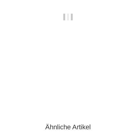
Staatsweingut Weinsberg Himbeerlikör 0,5 Ltr.
16,90 €
*
33,80 € pro 1 l
Sofort verfügbar
9 Fl. Auf Lager
Ähnliche Artikel