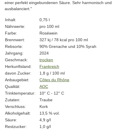
einer perfekt eingebundenen Säure. Sehr harmonisch und
ausbalanciert."
Produkteigenschaft
Wert
Inhalt:
0,75 l
Nährwerte:
pro 100 ml
Farbe:
Roséwein
Brennwert:
327 kj / 78 kcal pro 100 ml
Rebsorte:
90% Grenache und 10% Syrah
Jahrgang:
2024
Geschmack:
trocken
Herkunftsland:
Frankreich
davon Zucker:
1,8 g / 100 ml
Anbaugebiet:
Côtes du Rhône
Qualität:
AOC
Trinktemperatur:
10° C - 12° C
Zutaten:
Traube
Verschluss:
Kork
Alkoholgehalt:
13,5 % vol.
Säure:
4,9 g/l
Restzucker:
1,0 g/l