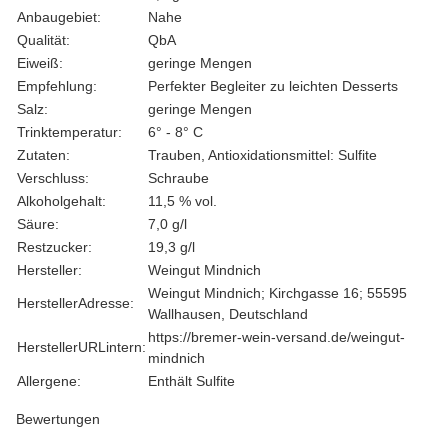
Anbaugebiet:
Nahe
Qualität:
QbA
Eiweiß:
geringe Mengen
Empfehlung:
Perfekter Begleiter zu leichten Desserts
Salz:
geringe Mengen
Trinktemperatur:
6° - 8° C
Zutaten:
Trauben, Antioxidationsmittel: Sulfite
Verschluss:
Schraube
Alkoholgehalt:
11,5 % vol.
Säure:
7,0 g/l
Restzucker:
19,3 g/l
Hersteller:
Weingut Mindnich
Weingut Mindnich; Kirchgasse 16; 55595
HerstellerAdresse:
Wallhausen, Deutschland
https://bremer-wein-versand.de/weingut-
HerstellerURLintern:
mindnich
Allergene:
Enthält Sulfite
Bewertungen