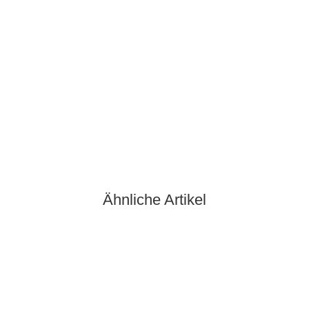
Weingut Jung & Knobloch Portugieser & Regent feinfruchtig
2023 0,75 Ltr.
7,30 €
*
9,73 € pro 1 l
Sofort verfügbar
Lieferzeit:
2 - 4 Werktage
(DE - Ausland abweichend)
Ähnliche Artikel
Auf Lager