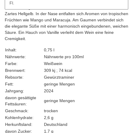
Fl.
Beschreibung
Zartes Hellgelb. In der Nase entfalten sich Aromen von tropischen
Früchten wie Mango und Maracuja. Am Gaumen verbindet sich
die elegante Süße mit einer harmonisch eingebundenen, weichen
Säure. Ein Hauch von Vanille verleiht dem Wein eine feine
Cremigkeit.
Produkteigenschaft
Wert
Inhalt:
0,75 l
Nährwerte:
Nährwerte pro 100ml
Farbe:
Weißwein
Brennwert:
309 kj ; 74 kcal
Rebsorte:
Gewürztraminer
Fett:
geringe Mengen
Jahrgang:
2024
davon gesättigte
geringe Mengen
Fettsäuren:
Geschmack:
trocken
Kohlenhydrate:
2,6 g
Herkunftsland:
Deutschland
davon Zucker:
1,7 g