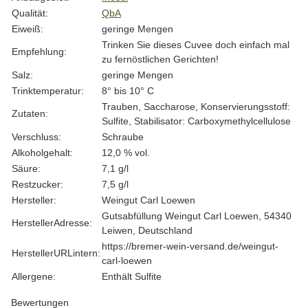
Qualität:
QbA
Eiweiß:
geringe Mengen
Trinken Sie dieses Cuvee doch einfach mal
Empfehlung:
zu fernöstlichen Gerichten!
Salz:
geringe Mengen
Trinktemperatur:
8° bis 10° C
Trauben, Saccharose, Konservierungsstoff:
Zutaten:
Sulfite, Stabilisator: Carboxymethylcellulose
Verschluss:
Schraube
Alkoholgehalt:
12,0 % vol.
Säure:
7,1 g/l
Restzucker:
7,5 g/l
Hersteller:
Weingut Carl Loewen
Gutsabfüllung Weingut Carl Loewen, 54340
HerstellerAdresse:
Leiwen, Deutschland
https://bremer-wein-versand.de/weingut-
HerstellerURLintern:
carl-loewen
Allergene:
Enthält Sulfite
Bewertungen