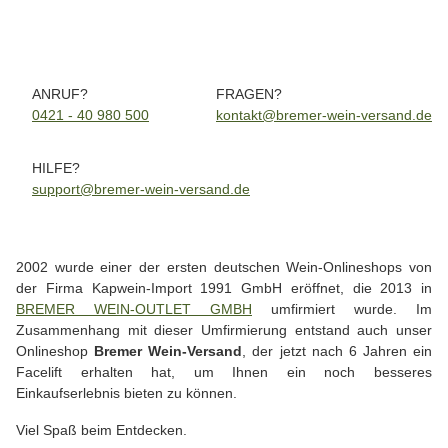
Lieferzeit:
2 - 4 Werktage
(DE - Ausland abweichend)
ANRUF?
FRAGEN?
0421 - 40 980 500
kontakt@bremer-wein-versand.de
HILFE?
support@bremer-wein-versand.de
2002 wurde einer der ersten deutschen Wein-Onlineshops von
der Firma Kapwein-Import 1991 GmbH eröffnet, die 2013 in
BREMER WEIN-OUTLET GMBH
umfirmiert wurde. Im
Zusammenhang mit dieser Umfirmierung entstand auch unser
Onlineshop
Bremer Wein-Versand
, der jetzt nach 6 Jahren ein
Facelift erhalten hat, um Ihnen ein noch besseres
Einkaufserlebnis bieten zu können.
Viel Spaß beim Entdecken.