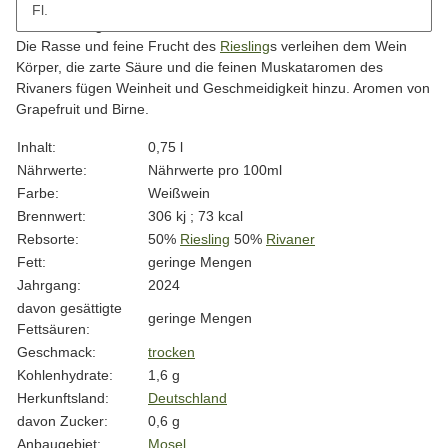
Fl.
Beschreibung
Die Rasse und feine Frucht des
Riesling
s verleihen dem Wein
Körper, die zarte Säure und die feinen Muskataromen des
Rivaners fügen Weinheit und Geschmeidigkeit hinzu. Aromen von
Grapefruit und Birne.
Produkteigenschaft
Wert
Inhalt:
0,75 l
Nährwerte:
Nährwerte pro 100ml
Farbe:
Weißwein
Brennwert:
306 kj ; 73 kcal
Rebsorte:
50%
Riesling
50%
Rivaner
Fett:
geringe Mengen
Jahrgang:
2024
davon gesättigte
geringe Mengen
Fettsäuren:
Geschmack:
trocken
Kohlenhydrate:
1,6 g
Herkunftsland:
Deutschland
davon Zucker:
0,6 g
Anbaugebiet:
Mosel