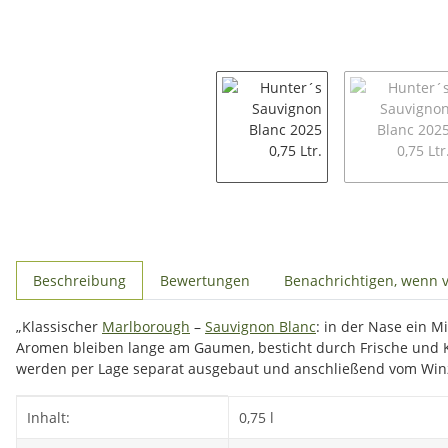
weitere Registerkarten anzeigen
Beschreibung
Bewertungen
Benachrichtigen, wenn 
„Klassischer
Marlborough
–
Sauvignon Blanc
: in der Nase ein M
Aromen bleiben lange am Gaumen, besticht durch Frische und K
werden per Lage separat ausgebaut und anschließend vom Wi
Produkteigenschaft
Wert
Inhalt:
0,75 l