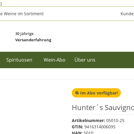
n
e Weine im Sortiment
Kunden
30 jährige
Versanderfahrung
Spirituosen
Wein-Abo
Über uns
🔁 Im Abo verfügbar!
Hunter´s Sauvigno
Artikelnummer:
05010-25
GTIN:
9416314006095
HAN:
5010