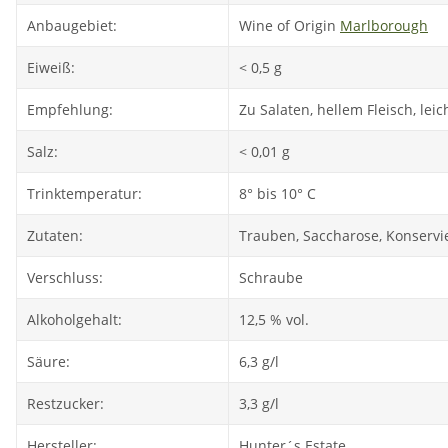
Anbaugebiet:
Wine of Origin
Marlborough
Eiweiß:
< 0,5 g
Empfehlung:
Zu Salaten, hellem Fleisch, le
Salz:
< 0,01 g
Trinktemperatur:
8° bis 10° C
Zutaten:
Trauben, Saccharose, Konservie
Verschluss:
Schraube
Alkoholgehalt:
12,5 % vol.
Säure:
6,3 g/l
Restzucker:
3,3 g/l
Hersteller:
Hunter´s Estate