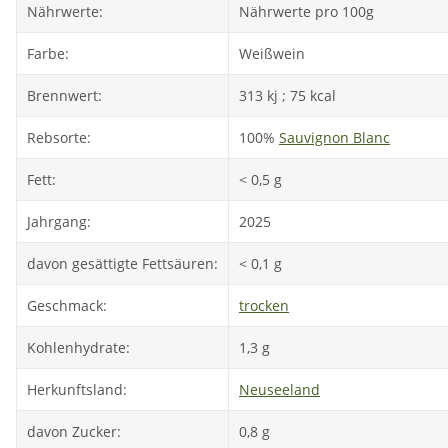
Nährwerte:
Nährwerte pro 100g
Farbe:
Weißwein
Brennwert:
313 kj ; 75 kcal
Rebsorte:
100%
Sauvignon Blanc
Fett:
< 0,5 g
Jahrgang:
2025
davon gesättigte Fettsäuren:
< 0,1 g
Geschmack:
trocken
Kohlenhydrate:
1,3 g
Herkunftsland:
Neuseeland
davon Zucker:
0,8 g