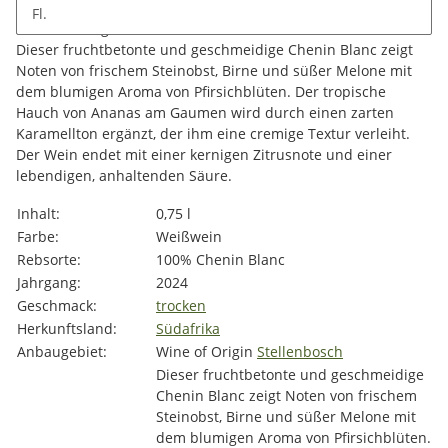
Fl.
Beschreibung
Dieser fruchtbetonte und geschmeidige Chenin Blanc zeigt
Noten von frischem Steinobst, Birne und süßer Melone mit
dem blumigen Aroma von Pfirsichblüten. Der tropische
Hauch von Ananas am Gaumen wird durch einen zarten
Karamellton ergänzt, der ihm eine cremige Textur verleiht.
Der Wein endet mit einer kernigen Zitrusnote und einer
lebendigen, anhaltenden Säure.
Produkteigenschaft
Wert
Inhalt:
0,75 l
Farbe:
Weißwein
Rebsorte:
100% Chenin Blanc
Jahrgang:
2024
Geschmack:
trocken
Herkunftsland:
Südafrika
Anbaugebiet:
Wine of Origin
Stellenbosch
Dieser fruchtbetonte und geschmeidige
Chenin Blanc zeigt Noten von frischem
Steinobst, Birne und süßer Melone mit
dem blumigen Aroma von Pfirsichblüten.