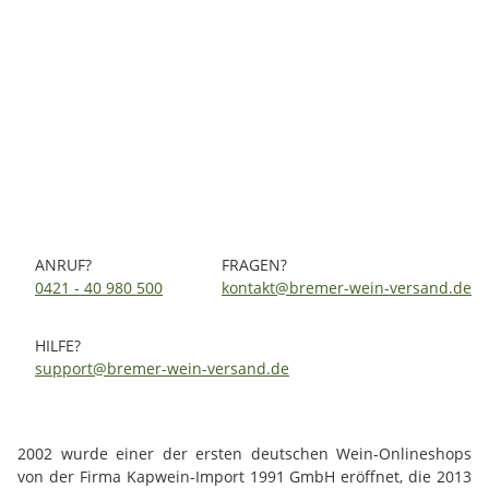
Cavalli Reserve White Blend 2025 0,75 Ltr.
22,95 €
*
30,60 € pro 1 l
Sofort verfügbar
ANRUF?
FRAGEN?
0421 - 40 980 500
kontakt@bremer-wein-versand.de
HILFE?
support@bremer-wein-versand.de
2002 wurde einer der ersten deutschen Wein-Onlineshops
von der Firma Kapwein-Import 1991 GmbH eröffnet, die 2013