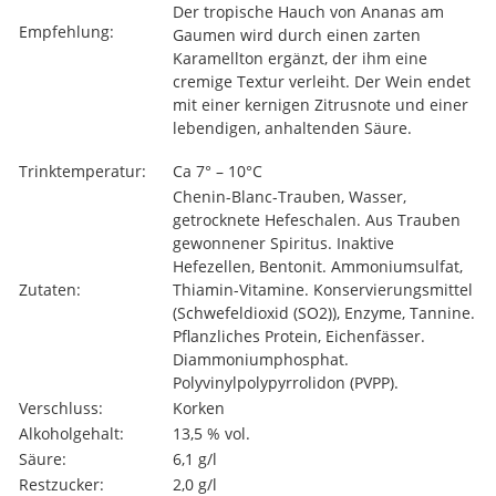
Der tropische Hauch von Ananas am
Empfehlung:
Gaumen wird durch einen zarten
Karamellton ergänzt, der ihm eine
cremige Textur verleiht. Der Wein endet
mit einer kernigen Zitrusnote und einer
lebendigen, anhaltenden Säure.
Trinktemperatur:
Ca 7° – 10°C
Chenin-Blanc-Trauben, Wasser,
getrocknete Hefeschalen. Aus Trauben
gewonnener Spiritus. Inaktive
Hefezellen, Bentonit. Ammoniumsulfat,
Zutaten:
Thiamin-Vitamine. Konservierungsmittel
(Schwefeldioxid (SO2)), Enzyme, Tannine.
Pflanzliches Protein, Eichenfässer.
Diammoniumphosphat.
Polyvinylpolypyrrolidon (PVPP).
Verschluss:
Korken
Alkoholgehalt:
13,5 % vol.
Säure:
6,1 g/l
Restzucker:
2,0 g/l