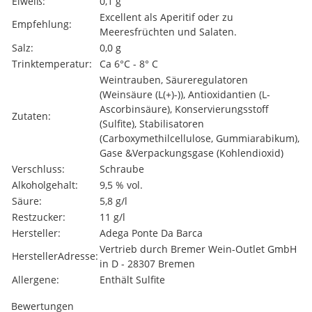
Eiweiß:
0,1 g
Excellent als Aperitif oder zu
Empfehlung:
Meeresfrüchten und Salaten.
Salz:
0,0 g
Trinktemperatur:
Ca 6°C - 8° C
Weintrauben, Säureregulatoren
(Weinsäure (L(+)-)), Antioxidantien (L-
Ascorbinsäure), Konservierungsstoff
Zutaten:
(Sulfite), Stabilisatoren
(Carboxymethilcellulose, Gummiarabikum),
Gase &Verpackungsgase (Kohlendioxid)
Verschluss:
Schraube
Alkoholgehalt:
9,5 % vol.
Säure:
5,8 g/l
Restzucker:
11 g/l
Hersteller:
Adega Ponte Da Barca
Vertrieb durch Bremer Wein-Outlet GmbH
HerstellerAdresse:
in D - 28307 Bremen
Allergene:
Enthält Sulfite
Bewertungen