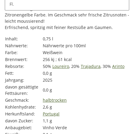
Fl.
Beschreibung
Zitronengelbe Farbe. Im Geschmack sehr frische Zitrusnoten -
leicht moussierend!
Erfrischend, spritzig mit feiner Restsüße am Gaumen.
Produkteigenschaft
Wert
Inhalt:
0,75 l
Nährwerte:
Nährwerte pro 100ml
Farbe:
Weißwein
Brennwert:
256 kj ; 61 kcal
Rebsorte:
50%
Loureiro
, 20%
Trajadura
, 30%
Arinto
Fett:
0,0 g
Jahrgang:
2025
davon gesättigte
0,0 g
Fettsäuren:
Geschmack:
halbtrocken
Kohlenhydrate:
2,6 g
Herkunftsland:
Portugal
davon Zucker:
1,1 g
Anbaugebiet:
Vinho Verde