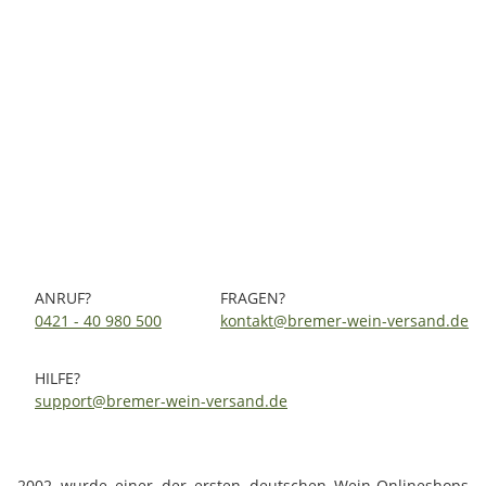
Adega Ponte Da Barca Conserva Vinho Verde Rosé 2025
0,75 Ltr.
6,45 €
*
8,60 € pro 1 l
Sofort verfügbar
ANRUF?
FRAGEN?
0421 - 40 980 500
kontakt@bremer-wein-versand.de
HILFE?
support@bremer-wein-versand.de
2002 wurde einer der ersten deutschen Wein-Onlineshops